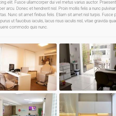
ng elit. Fusce ullamcorper dui vel metus varius auctor. Praesent 
arcu. Donec et hendrerit nisl. Proin mollis felis a nunc pulvinar 
as. Nunc sit amet finibus felis. Etiam sit amet nisl turpis. Fusce 
urus ut faucibus iaculis, lacus risus iaculis nisl, vitae gravida qu
 posuere commodo quis nunc.