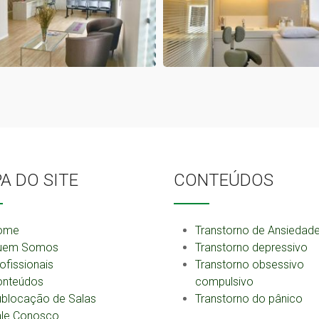
A DO SITE
CONTEÚDOS
ome
Transtorno de Ansiedad
uem Somos
Transtorno depressivo
ofissionais
Transtorno obsessivo
onteúdos
compulsivo
blocação de Salas
Transtorno do pânico
ale Conosco